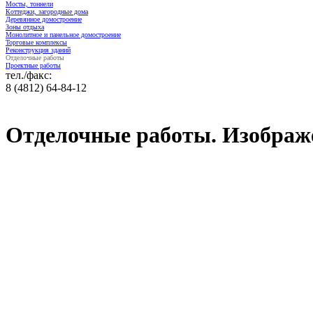
Мосты, тоннели
Коттеджи, загородные дома
Деревянное домостроение
Зоны отдыха
Монолитное и панельное домостроение
Торговые комплексы
Реконструкция зданий
Отделочные работы
Проектные работы
тел./факс:
8 (4812) 64-84-12
Отделочные работы. Изображ