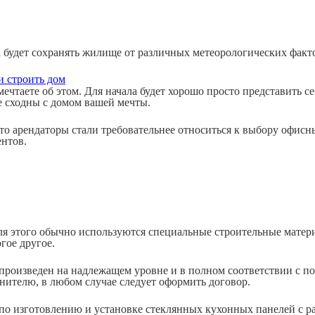
будет сохранять жилище от различных метеорологических фактор
и строить дом
ечтаете об этом. Для начала будет хорошо просто представить се
е сходны с домом вашей мечты.
то арендаторы стали требовательнее относиться к выбору офис
ентов.
ля этого обычно используются специальные строительные матери
гое другое.
роизведен на надлежащем уровне и в полном соответствии с по
нителю, в любом случае следует оформить договор.
о изготовлению и установке стеклянных кухонных панелей с ра