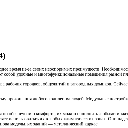
4)
нее время из-за своих неоспоримых преимуществ. Необходимост
яют собой удобные и многофункциональные помещения разной пл
тва рабочих городков, общежитий и загородных домиков. Сейча
лему проживания любого количества людей. Модульные постройк
ям по обеспечению комфорта, их можно наполнить любыми инже
оляет использоватьть их в любых климатических зонах. Они над
снова модульных зданий — металлический каркас.