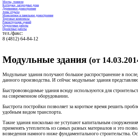
Мосты, тоннели
Коттеджи, загородные дома
Деревянное домостроение
Зоны отдыха
Монолитное и панельное домостроение
Торговые комплексы
Реконструкция зданий
Отделочные работы
Проектные работы
тел./факс:
8 (4812) 64-84-12
Модульные здания
(от 14.03.201
Модульные здания получают большое распространение в послед
данного производства. И сейчас модульные здания представл
Быстровозводимые здания всюду используются для строительс
на современном оборудовании.
Быстрота постройки позволяет за короткое время решить проб
удобным видом транспорта.
Такие здания нисколько не уступают капитальным сооружени
применять утеплитель из самых разных материалов и это позв
возведения намного ниже фундаментального строительства. О