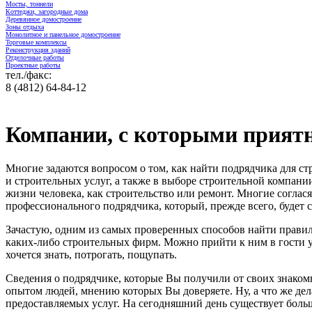
Мосты, тоннели
Коттеджи, загородные дома
Деревянное домостроение
Зоны отдыха
Монолитное и панельное домостроение
Торговые комплексы
Реконструкция зданий
Отделочные работы
Проектные работы
тел./факс:
8 (4812) 64-84-12
Компании, с которыми прият
Многие задаются вопросом о том, как найти подрядчика для с
и строительных услуг, а также в выборе строительной компани
жизни человека, как строительство или ремонт. Многие соглася
профессионального подрядчика, который, прежде всего, будет 
Зачастую, одним из самых проверенных способов найти правил
каких-либо строительных фирм. Можно прийти к ним в гости ув
хочется знать, потрогать, пощупать.
Сведения о подрядчике, которые Вы получили от своих знакомы
опытом людей, мнению которых Вы доверяете. Ну, а что же дела
предоставляемых услуг. На сегодняшний день существует боль