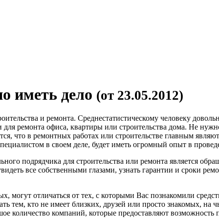
но иметь дело
(от 23.05.2012)
троительства и ремонта. Среднестатистическому человеку довол
и для ремонта офиса, квартиры или строительства дома. Не нуж
тся, что в ремонтных работах или строительстве главным являют
специалистом в своем деле, будет иметь огромный опыт в прове
ьного подрядчика для строительства или ремонта является обр
идеть все собственными глазами, узнать гарантии и сроки ремо
х, могут отличаться от тех, с которыми Вас познакомили средс
ть тем, кто не имеет близких, друзей или просто знакомых, на 
шое количество компаний, которые предоставляют возможность п