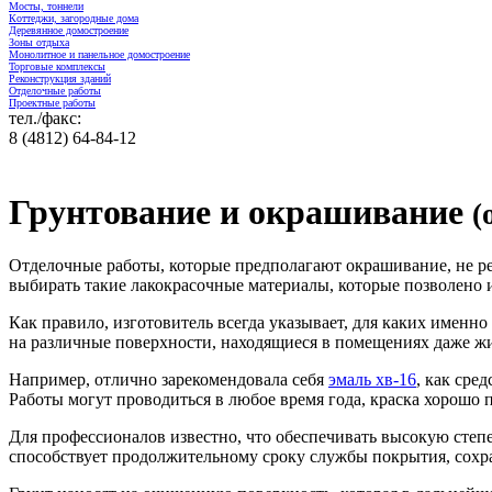
Мосты, тоннели
Коттеджи, загородные дома
Деревянное домостроение
Зоны отдыха
Монолитное и панельное домостроение
Торговые комплексы
Реконструкция зданий
Отделочные работы
Проектные работы
тел./факс:
8 (4812) 64-84-12
Грунтование и окрашивание
(
Отделочные работы, которые предполагают окрашивание, не ре
выбирать такие лакокрасочные материалы, которые позволено и
Как правило, изготовитель всегда указывает, для каких именн
на различные поверхности, находящиеся в помещениях даже жи
Например, отлично зарекомендовала себя
эмаль хв-16
, как сре
Работы могут проводиться в любое время года, краска хорошо
Для профессионалов известно, что обеспечивать высокую степ
способствует продолжительному сроку службы покрытия, сохра