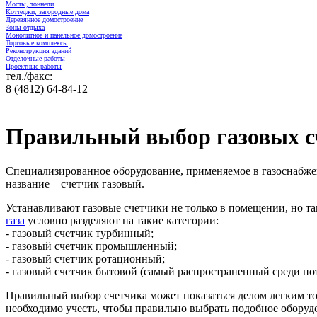
Мосты, тоннели
Коттеджи, загородные дома
Деревянное домостроение
Зоны отдыха
Монолитное и панельное домостроение
Торговые комплексы
Реконструкция зданий
Отделочные работы
Проектные работы
тел./факс:
8 (4812) 64-84-12
Правильный выбор газовых 
Специализированное оборудование, применяемое в газоснабжен
название – счетчик газовый.
Устанавливают газовые счетчики не только в помещении, но та
газа
условно разделяют на такие категории:
- газовый счетчик турбинный;
- газовый счетчик промышленный;
- газовый счетчик ротационный;
- газовый счетчик бытовой (самый распространенный среди по
Правильный выбор счетчика может показаться делом легким тол
необходимо учесть, чтобы правильно выбрать подобное оборуд