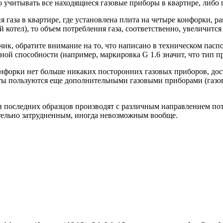
о учитывать все находящиеся газовые приборы в квартире, либо
ия газа в квартире, где установлена плита на четыре конфорки, 
котел), то объем потребления газа, соответственно, увеличится 
чик, обратите внимание на то, что написано в техническом пасп
кной способности (например, маркировка G 1.6 значит, что тип п
онфорки нет больше никаких посторонних газовых приборов, дост
иты пользуются еще дополнительными газовыми приборами (газовы
и последних образцов производят с различным направлением пото
ительно затрудненным, иногда невозможным вообще.