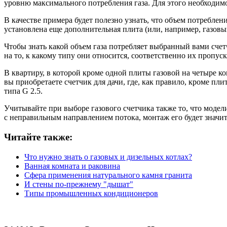
уровню максимального потребления газа. Для этого необходим
В качестве примера будет полезно узнать, что объем потреблен
установлена еще дополнительная плита (или, например, газовый 
Чтобы знать какой объем газа потребляет выбранный вами счет
на то, к какому типу они относится, соответственно их пропус
В квартиру, в которой кроме одной плиты газовой на четыре к
вы приобретаете счетчик для дачи, где, как правило, кроме пл
типа G 2.5.
Учитывайте при выборе газового счетчика также то, что модел
с неправильным направлением потока, монтаж его будет знач
Читайте также:
Что нужно знать о газовых и дизельных котлах?
Ванная комната и раковина
Сфера применения натурального камня гранита
И стены по-прежнему "дышат"
Типы промышленных кондиционеров