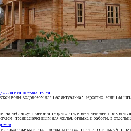
дах для непищевых целей
ческой воды водовозом для Вас актуальна? Вероятно, если Вы чи
оты на неблагоустроенной территории, волей-неволей приходится
дулем, предназначенным для жилья, отдыха и работы, в отдельны
 домов
, из какого же материала должны возводиться его стены. Они, 