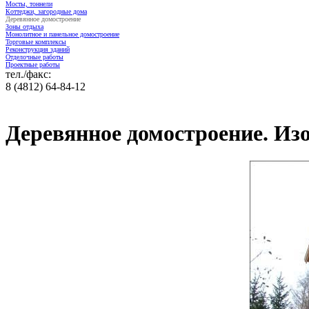
Мосты, тоннели
Коттеджи, загородные дома
Деревянное домостроение
Зоны отдыха
Монолитное и панельное домостроение
Торговые комплексы
Реконструкция зданий
Отделочные работы
Проектные работы
тел./факс:
8 (4812) 64-84-12
Деревянное домостроение. Из