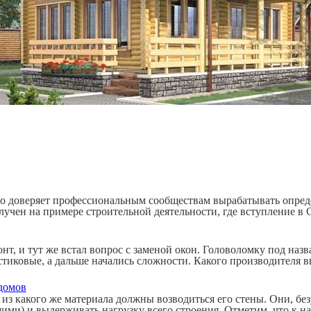
о доверяет профессиональным сообществам вырабатывать опреде
учен на примере строительной деятельности, где вступление в 
нт, и тут же встал вопрос с заменой окон. Головоломку под наз
астиковые, а дальше начались сложности. Какого производителя 
 домов
, из какого же материала должны возводиться его стены. Они, 
ими) и выдерживать нагрузку всего строения. Отметим, что к н