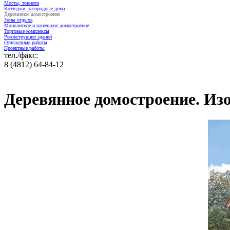
Мосты, тоннели
Коттеджи, загородные дома
Деревянное домостроение
Зоны отдыха
Монолитное и панельное домостроение
Торговые комплексы
Реконструкция зданий
Отделочные работы
Проектные работы
тел./факс:
8 (4812) 64-84-12
Деревянное домостроение. Из